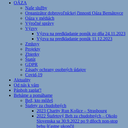
OÁZA
Naše služby
Organizátor dobrovoľníckej činnosti Oáza Bernátovce
Oáza v médiách
Výročné správy
Výzvy
Výzva na predkladanie ponúk zo dňa 24.11.2023
Výzva na predkladanie ponúk 11.12.2023
Zmluvy
Projekty
Zbierky
Štatút
GDPR
Zásady ochrany osobných údajov
Covid-19
Aktuality
Od nás k vám
Pánboh zaplať!
Beháme a pomáhame
Bež, kto môžeš
Štafety za chudobných
2023 Charity Run Košice – Strasbourg
2022 Štafetový Beh za chudobných – Okolo
Slovenska sa 30.9.2022 po 9 dňoch non-stop
behu šťastne ukončil