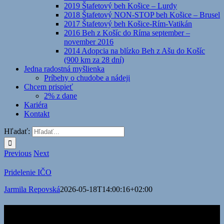
2019 Štafetový beh Košice – Lurdy
2018 Štafetový NON-STOP beh Košice – Brusel
2017 Štafetový beh Košice-Rím-Vatikán
2016 Beh z Košíc do Ríma september –
november 2016
2014 Adopcia na blízko Beh z Ašu do Košíc
(900 km za 28 dní)
Jedna radostná myšlienka
Príbehy o chudobe a nádeji
Chcem prispieť
2% z dane
Kariéra
Kontakt
Hľadať:
Previous
Next
Pridelenie IČO
Jarmila Repovská
2026-05-18T14:00:16+02:00
Kontakty