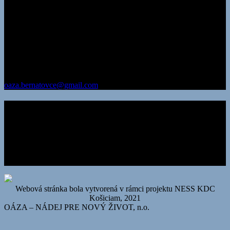
Adresa:
Oáza – nádej pre nový život, n.o. Záhrada Bernátovce 779
04017 Košice
korešpondenčná adresa:
Oáza – nádej pre nový život, n.o.
Záhrada Bernátovce 779 044 13 pošta Valaliky
IČO: 35 581 697
DIČ: 202 206 1734
oaza.bernatovce@gmail.com
Chcem prispieť
Číslo účtu v Prima banka
436 000 6906/3100
alebo
IBAN:
SK11 3100 0000 0043 6000 6906
SWIFT KÓD: LUBASKBX
Webová stránka bola vytvorená v rámci projektu NESS KDC
Košiciam, 2021
OÁZA – NÁDEJ PRE NOVÝ ŽIVOT, n.o.