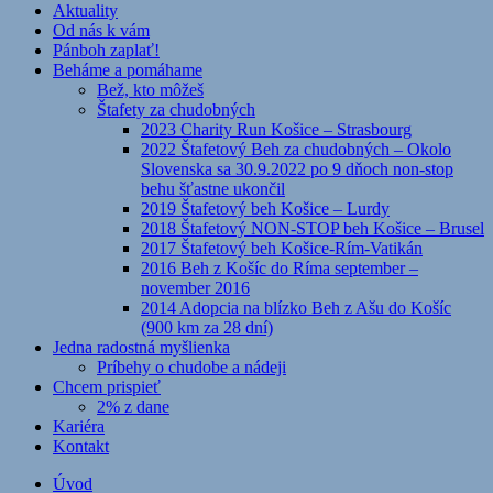
Aktuality
Od nás k vám
Pánboh zaplať!
Beháme a pomáhame
Bež, kto môžeš
Štafety za chudobných
2023 Charity Run Košice – Strasbourg
2022 Štafetový Beh za chudobných – Okolo
Slovenska sa 30.9.2022 po 9 dňoch non-stop
behu šťastne ukončil
2019 Štafetový beh Košice – Lurdy
2018 Štafetový NON-STOP beh Košice – Brusel
2017 Štafetový beh Košice-Rím-Vatikán
2016 Beh z Košíc do Ríma september –
november 2016
2014 Adopcia na blízko Beh z Ašu do Košíc
(900 km za 28 dní)
Jedna radostná myšlienka
Príbehy o chudobe a nádeji
Chcem prispieť
2% z dane
Kariéra
Kontakt
Úvod