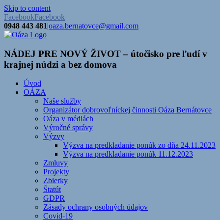
Skip to content
Facebook
Facebook
0948 443 481
|
oaza.bernatovce@gmail.com
NÁDEJ PRE NOVÝ ŽIVOT – útočisko pre ľudí v
krajnej núdzi a bez domova
Úvod
OÁZA
Naše služby
Organizátor dobrovoľníckej činnosti Oáza Bernátovce
Oáza v médiách
Výročné správy
Výzvy
Výzva na predkladanie ponúk zo dňa 24.11.2023
Výzva na predkladanie ponúk 11.12.2023
Zmluvy
Projekty
Zbierky
Štatút
GDPR
Zásady ochrany osobných údajov
Covid-19