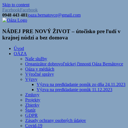
Skip to content
Facebook
Facebook
0948 443 481
|
oaza.bernatovce@gmail.com
NÁDEJ PRE NOVÝ ŽIVOT – útočisko pre ľudí v
krajnej núdzi a bez domova
Úvod
OÁZA
Naše služby
Organizátor dobrovoľníckej činnosti Oáza Bernátovce
Oáza v médiách
Výročné správy
Výzvy
Výzva na predkladanie ponúk zo dňa 24.11.2023
Výzva na predkladanie ponúk 11.12.2023
Zmluvy
Projekty
Zbierky
Štatút
GDPR
Zásady ochrany osobných údajov
Covid-19