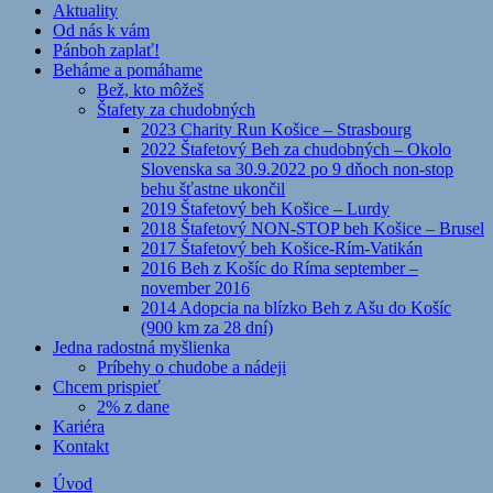
Aktuality
Od nás k vám
Pánboh zaplať!
Beháme a pomáhame
Bež, kto môžeš
Štafety za chudobných
2023 Charity Run Košice – Strasbourg
2022 Štafetový Beh za chudobných – Okolo
Slovenska sa 30.9.2022 po 9 dňoch non-stop
behu šťastne ukončil
2019 Štafetový beh Košice – Lurdy
2018 Štafetový NON-STOP beh Košice – Brusel
2017 Štafetový beh Košice-Rím-Vatikán
2016 Beh z Košíc do Ríma september –
november 2016
2014 Adopcia na blízko Beh z Ašu do Košíc
(900 km za 28 dní)
Jedna radostná myšlienka
Príbehy o chudobe a nádeji
Chcem prispieť
2% z dane
Kariéra
Kontakt
Úvod