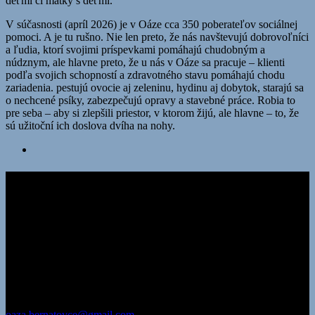
deťmi či matky s deťmi.
V súčasnosti (apríl 2026) je v Oáze cca 350 poberateľov sociálnej
pomoci. A je tu rušno. Nie len preto, že nás navštevujú dobrovoľníci
a ľudia, ktorí svojimi príspevkami pomáhajú chudobným a
núdznym, ale hlavne preto, že u nás v Oáze sa pracuje – klienti
podľa svojich schopností a zdravotného stavu pomáhajú chodu
zariadenia. pestujú ovocie aj zeleninu, hydinu aj dobytok, starajú sa
o nechcené psíky, zabezpečujú opravy a stavebné práce. Robia to
pre seba – aby si zlepšili priestor, v ktorom žijú, ale hlavne – to, že
sú užitoční ich doslova dvíha na nohy.
Kontakty
Adresa:
Oáza – nádej pre nový život, n.o. Záhrada Bernátovce 779
04017 Košice
korešpondenčná adresa:
Oáza – nádej pre nový život, n.o.
Záhrada Bernátovce 779 044 13 pošta Valaliky
IČO: 35 581 697
DIČ: 202 206 1734
oaza.bernatovce@gmail.com