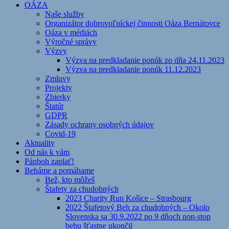
OÁZA
Naše služby
Organizátor dobrovoľníckej činnosti Oáza Bernátovce
Oáza v médiách
Výročné správy
Výzvy
Výzva na predkladanie ponúk zo dňa 24.11.2023
Výzva na predkladanie ponúk 11.12.2023
Zmluvy
Projekty
Zbierky
Štatút
GDPR
Zásady ochrany osobných údajov
Covid-19
Aktuality
Od nás k vám
Pánboh zaplať!
Beháme a pomáhame
Bež, kto môžeš
Štafety za chudobných
2023 Charity Run Košice – Strasbourg
2022 Štafetový Beh za chudobných – Okolo
Slovenska sa 30.9.2022 po 9 dňoch non-stop
behu šťastne ukončil