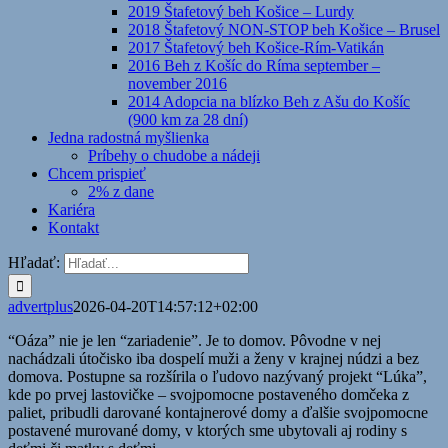
2019 Štafetový beh Košice – Lurdy
2018 Štafetový NON-STOP beh Košice – Brusel
2017 Štafetový beh Košice-Rím-Vatikán
2016 Beh z Košíc do Ríma september –
november 2016
2014 Adopcia na blízko Beh z Ašu do Košíc
(900 km za 28 dní)
Jedna radostná myšlienka
Príbehy o chudobe a nádeji
Chcem prispieť
2% z dane
Kariéra
Kontakt
Hľadať:
advertplus
2026-04-20T14:57:12+02:00
“Oáza” nie je len “zariadenie”. Je to domov. Pôvodne v nej
nachádzali útočisko iba dospelí muži a ženy v krajnej núdzi a bez
domova. Postupne sa rozšírila o ľudovo nazývaný projekt “Lúka”,
kde po prvej lastovičke – svojpomocne postaveného domčeka z
paliet, pribudli darované kontajnerové domy a ďalšie svojpomocne
postavené murované domy, v ktorých sme ubytovali aj rodiny s