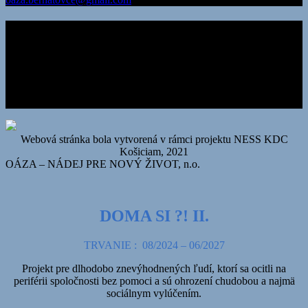
Chcem prispieť
Číslo účtu v Prima banka
436 000 6906/3100
alebo
IBAN:
SK11 3100 0000 0043 6000 6906
SWIFT KÓD: LUBASKBX
Webová stránka bola vytvorená v rámci projektu NESS KDC
Košiciam, 2021
OÁZA – NÁDEJ PRE NOVÝ ŽIVOT, n.o.
DOMA SI ?! II.
TRVANIE : 08/2024 – 06/2027
Projekt pre dlhodobo znevýhodnených ľudí, ktorí sa ocitli na
periférii spoločnosti bez pomoci a sú ohrození chudobou a najmä
sociálnym vylúčením.