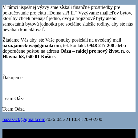
V rámci úspešnej výzvy sme získali finančné prostriedky pre
pokračovanie projektu „Doma si?! II.“ Vyzývame majiteľov bytov,
ktorí by chceli prenajať jedno, dvoj a trojizbové byty alebo
samostatnú bytovú jednotku pre sociálne slabšie rodiny, aby ste nás
neváhali kontaktovať.
Žiadame Vás aby, ste Vaše ponuky posielali na uvedený mail
oaza.janockova@gmail.com
, tel. kontakt:
0948 217 208
alebo
doporučene poštou na adresu
Oáza – nádej pre nový život, n. o.
Hlavná 68, 040 01 Košice.
Ďakujeme
Team Oáza
Team Oáza
oazazack@gmail.com
2026-04-22T10:31:20+02:00
Kontakty