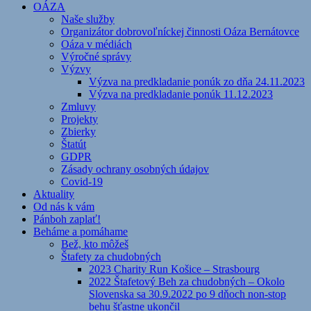
OÁZA
Naše služby
Organizátor dobrovoľníckej činnosti Oáza Bernátovce
Oáza v médiách
Výročné správy
Výzvy
Výzva na predkladanie ponúk zo dňa 24.11.2023
Výzva na predkladanie ponúk 11.12.2023
Zmluvy
Projekty
Zbierky
Štatút
GDPR
Zásady ochrany osobných údajov
Covid-19
Aktuality
Od nás k vám
Pánboh zaplať!
Beháme a pomáhame
Bež, kto môžeš
Štafety za chudobných
2023 Charity Run Košice – Strasbourg
2022 Štafetový Beh za chudobných – Okolo
Slovenska sa 30.9.2022 po 9 dňoch non-stop
behu šťastne ukončil