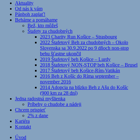
Aktuality
Od nás k vám
Pánboh zaplať!
Beháme a pomáhame
Bež, kto môžeš
Štafety za chudobných
2023 Charity Run Košice – Strasbourg
2022 Štafetový Beh za chudobných – Okolo
Slovenska sa 30.9.2022 po 9 dňoch non-stop
behu šťastne ukončil
2019 Štafetový beh Košice – Lurdy
2018 Štafetový NON-STOP beh Košice – Brusel
2017 Štafetový beh Košice-Rím-Vatikán
2016 Beh z Košíc do Ríma september –
november 2016
2014 Adopcia na blízko Beh z Ašu do Košíc
(900 km za 28 dní)
Jedna radostná myšlienka
Príbehy o chudobe a nádeji
Chcem prispieť
2% z dane
Kariéra
Kontakt
Úvod