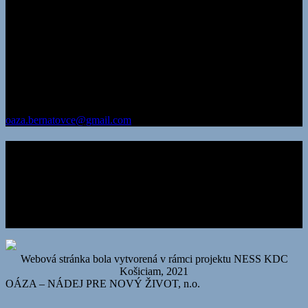
Adresa:
Oáza – nádej pre nový život, n.o. Záhrada Bernátovce 779
04017 Košice
korešpondenčná adresa:
Oáza – nádej pre nový život, n.o.
Záhrada Bernátovce 779 044 13 pošta Valaliky
IČO: 35 581 697
DIČ: 202 206 1734
oaza.bernatovce@gmail.com
Chcem prispieť
Číslo účtu v Prima banka
436 000 6906/3100
alebo
IBAN:
SK11 3100 0000 0043 6000 6906
SWIFT KÓD: LUBASKBX
Webová stránka bola vytvorená v rámci projektu NESS KDC
Košiciam, 2021
OÁZA – NÁDEJ PRE NOVÝ ŽIVOT, n.o.