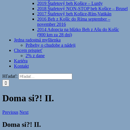
2019 Štafetový beh Košice – Lurdy
2018 Štafetový NON-STOP beh Košice – Brusel
2017 Štafetový beh Košice-Rím-Vatikán
2016 Beh z Košíc do Ríma september –
november 2016
2014 Adopcia na blízko Beh z Ašu do Košíc
(900 km za 28 dní)
Jedna radostná myšlienka
Príbehy o chudobe a nádeji
Chcem prispieť
2% z dane
Kariéra
Kontakt
Hľadať:
Doma si?! II.
Previous
Next
Doma si?! II.