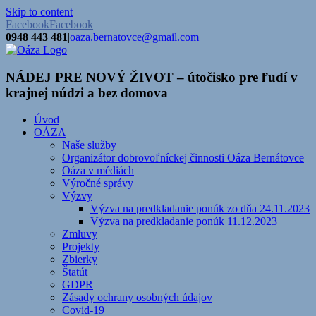
Skip to content
Facebook
Facebook
0948 443 481
|
oaza.bernatovce@gmail.com
NÁDEJ PRE NOVÝ ŽIVOT – útočisko pre ľudí v
krajnej núdzi a bez domova
Úvod
OÁZA
Naše služby
Organizátor dobrovoľníckej činnosti Oáza Bernátovce
Oáza v médiách
Výročné správy
Výzvy
Výzva na predkladanie ponúk zo dňa 24.11.2023
Výzva na predkladanie ponúk 11.12.2023
Zmluvy
Projekty
Zbierky
Štatút
GDPR
Zásady ochrany osobných údajov
Covid-19