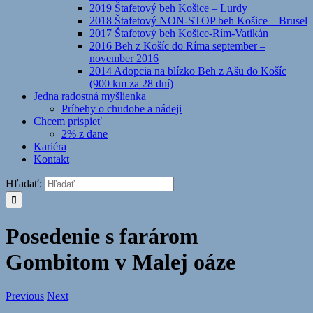
2019 Štafetový beh Košice – Lurdy
2018 Štafetový NON-STOP beh Košice – Brusel
2017 Štafetový beh Košice-Rím-Vatikán
2016 Beh z Košíc do Ríma september –
november 2016
2014 Adopcia na blízko Beh z Ašu do Košíc
(900 km za 28 dní)
Jedna radostná myšlienka
Príbehy o chudobe a nádeji
Chcem prispieť
2% z dane
Kariéra
Kontakt
Hľadať:
Posedenie s farárom
Gombitom v Malej oáze
Previous
Next