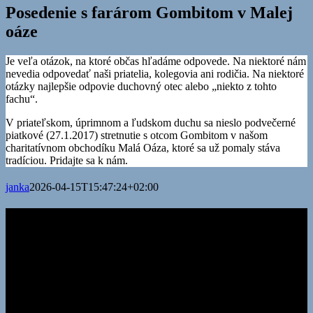
Posedenie s farárom Gombitom v Malej
oáze
Je veľa otázok, na ktoré občas hľadáme odpovede. Na niektoré nám
nevedia odpovedať naši priatelia, kolegovia ani rodičia. Na niektoré
otázky najlepšie odpovie duchovný otec alebo „niekto z tohto
fachu“.
V priateľskom, úprimnom a ľudskom duchu sa nieslo podvečerné
piatkové (27.1.2017) stretnutie s otcom Gombitom v našom
charitatívnom obchodíku Malá Oáza, ktoré sa už pomaly stáva
tradíciou. Pridajte sa k nám.
janka
2026-04-15T15:47:24+02:00
Kontakty
Adresa:
Oáza – nádej pre nový život, n.o. Záhrada Bernátovce 779
04017 Košice
korešpondenčná adresa:
Oáza – nádej pre nový život, n.o.
Záhrada Bernátovce 779 044 13 pošta Valaliky