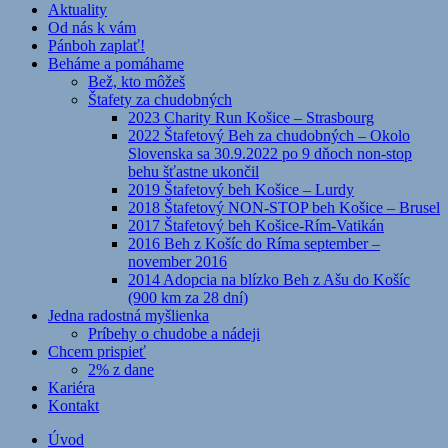
Aktuality
Od nás k vám
Pánboh zaplať!
Beháme a pomáhame
Bež, kto môžeš
Štafety za chudobných
2023 Charity Run Košice – Strasbourg
2022 Štafetový Beh za chudobných – Okolo
Slovenska sa 30.9.2022 po 9 dňoch non-stop
behu šťastne ukončil
2019 Štafetový beh Košice – Lurdy
2018 Štafetový NON-STOP beh Košice – Brusel
2017 Štafetový beh Košice-Rím-Vatikán
2016 Beh z Košíc do Ríma september –
november 2016
2014 Adopcia na blízko Beh z Ašu do Košíc
(900 km za 28 dní)
Jedna radostná myšlienka
Príbehy o chudobe a nádeji
Chcem prispieť
2% z dane
Kariéra
Kontakt
Úvod