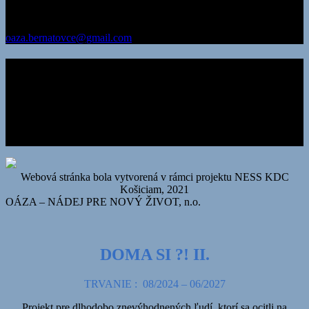
IČO: 35 581 697
DIČ: 202 206 1734
oaza.bernatovce@gmail.com
Chcem prispieť
Číslo účtu v Prima banka
436 000 6906/3100
alebo
IBAN:
SK11 3100 0000 0043 6000 6906
SWIFT KÓD: LUBASKBX
Webová stránka bola vytvorená v rámci projektu NESS KDC
Košiciam, 2021
OÁZA – NÁDEJ PRE NOVÝ ŽIVOT, n.o.
DOMA SI ?! II.
TRVANIE : 08/2024 – 06/2027
Projekt pre dlhodobo znevýhodnených ľudí, ktorí sa ocitli na