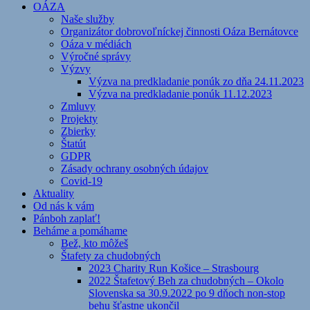
OÁZA
Naše služby
Organizátor dobrovoľníckej činnosti Oáza Bernátovce
Oáza v médiách
Výročné správy
Výzvy
Výzva na predkladanie ponúk zo dňa 24.11.2023
Výzva na predkladanie ponúk 11.12.2023
Zmluvy
Projekty
Zbierky
Štatút
GDPR
Zásady ochrany osobných údajov
Covid-19
Aktuality
Od nás k vám
Pánboh zaplať!
Beháme a pomáhame
Bež, kto môžeš
Štafety za chudobných
2023 Charity Run Košice – Strasbourg
2022 Štafetový Beh za chudobných – Okolo
Slovenska sa 30.9.2022 po 9 dňoch non-stop
behu šťastne ukončil