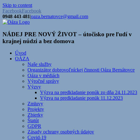
Skip to content
Facebook
Facebook
0948 443 481
|
oaza.bernatovce@gmail.com
NÁDEJ PRE NOVÝ ŽIVOT – útočisko pre ľudí v
krajnej núdzi a bez domova
Úvod
OÁZA
Naše služby
Organizátor dobrovoľníckej činnosti Oáza Bernátovce
Oáza v médiách
Výročné správy
Výzvy
Výzva na predkladanie ponúk zo dňa 24.11.2023
Výzva na predkladanie ponúk 11.12.2023
Zmluvy
Projekty
Zbierky
Štatút
GDPR
Zásady ochrany osobných údajov
Covid-19