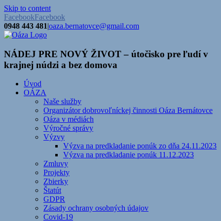
Skip to content
Facebook
Facebook
0948 443 481
|
oaza.bernatovce@gmail.com
NÁDEJ PRE NOVÝ ŽIVOT – útočisko pre ľudí v
krajnej núdzi a bez domova
Úvod
OÁZA
Naše služby
Organizátor dobrovoľníckej činnosti Oáza Bernátovce
Oáza v médiách
Výročné správy
Výzvy
Výzva na predkladanie ponúk zo dňa 24.11.2023
Výzva na predkladanie ponúk 11.12.2023
Zmluvy
Projekty
Zbierky
Štatút
GDPR
Zásady ochrany osobných údajov
Covid-19