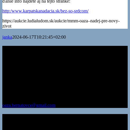
ďalšie info nájdete aj na tejto stránke:
http:/www.karpatskanadacia.sk/bez-so-srdcom/
https://aukcie.ludialudom.sk/aukcie/mmm-oaza–nadej-pre-novy-
zivot
janka
2024-06-17T10:21:45+02:00
Kontakty
Adresa:
Oáza – nádej pre nový život, n.o. Záhrada Bernátovce 779
04017 Košice
korešpondenčná adresa:
Oáza – nádej pre nový život, n.o.
Záhrada Bernátovce 779 044 13 pošta Valaliky
IČO: 35 581 697
DIČ: 202 206 1734
oaza.bernatovce@gmail.com
Chcem prispieť
Číslo účtu v Prima banka
436 000 6906/3100