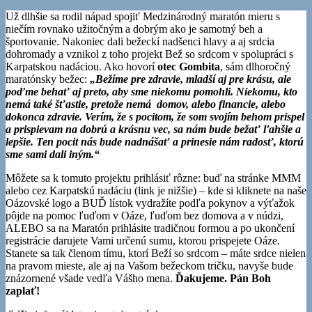
Už dlhšie sa rodil nápad spojiť Medzinárodný maratón mieru s
niečím rovnako užitočným a dobrým ako je samotný beh a
športovanie. Nakoniec dali bežeckí nadšenci hlavy a aj srdcia
dohromady a vznikol z toho projekt Bež so srdcom v spolupráci s
Karpatskou nadáciou. Ako hovorí
otec Gombita
, sám dlhoročný
maratónsky bežec:
„Bežíme pre zdravie, mladší aj pre krásu, ale
poďme behať aj preto, aby sme niekomu pomohli. Niekomu, kto
nemá také šťastie, pretože nemá domov, alebo financie, alebo
dokonca zdravie. Verím, že s pocitom, že som svojím behom prispel
a prispievam na dobrú a krásnu vec, sa nám bude bežať ľahšie a
lepšie. Ten pocit nás bude nadnášať a prinesie nám radosť, ktorú
sme sami dali iným.“
Môžete sa k tomuto projektu prihlásiť rôzne: buď na stránke MMM
alebo cez Karpatskú nadáciu (link je nižšie) – kde si kliknete na naše
Oázovské logo a BUĎ lístok vydražíte podľa pokynov a výťažok
pôjde na pomoc ľuďom v Oáze, ľuďom bez domova a v núdzi,
ALEBO sa na Maratón prihlásite tradičnou formou a po ukončení
registrácie darujete Vami určenú sumu, ktorou prispejete Oáze.
Stanete sa tak členom tímu, ktorí Beží so srdcom – máte srdce nielen
na pravom mieste, ale aj na Vašom bežeckom tričku, navyše bude
znázornené všade vedľa Vášho mena.
Ďakujeme. Pán Boh
zaplať!