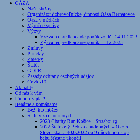
OÁZA
Naše služby
Organizátor dobrovoľníckej činnosti Oáza Bernátovce
Oáza v médiách
Výročné správy
Výzvy
Výzva na predkladanie ponúk zo dňa 24.11.2023
Výzva na predkladanie ponúk 11.12.2023
Zmluvy
Projekty
Zbierky
Štatút
GDPR
Zásady ochrany osobných údajov
Covid-19
Aktuality
Od nás k vám
Pánboh zaplať!
Beháme a pomáhame
Bež, kto môžeš
Štafety za chudobných
2023 Charity Run Košice – Strasbourg
2022 Štafetový Beh za chudobných – Okolo
Slovenska sa 30.9.2022 po 9 dňoch non-stop
behu šťastne ukončil