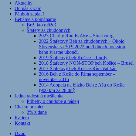
Aktuality
Od nás k vám
Pánboh zaplať!
Beháme a pomáhame
Bež, kto môžeš
Štafety za chudobných
2023 Charity Run Košice – Strasbourg
2022 Štafetový Beh za chudobných – Okolo
Slovenska sa 30.9.2022 po 9 dňoch non-stop
behu šťastne ukončil
2019 Štafetový beh Košice – Lurdy
2018 Štafetový NON-STOP beh Košice – Brusel
2017 Štafetový beh Košice-Rím-Vatikán
2016 Beh z Košíc do Ríma september –
november 2016
2014 Adopcia na blízko Beh z Ašu do Košíc
(900 km za 28 dní)
Jedna radostná myšlienka
Príbehy o chudobe a nádeji
Chcem prispieť
2% z dane
Kariéra
Kontakt
Úvod