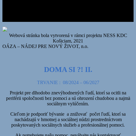
alebo
IBAN:
SK11 3100 0000 0043 6000 6906
SWIFT KÓD: LUBASKBX
Webová stránka bola vytvorená v rámci projektu NESS KDC
Košiciam, 2021
OÁZA – NÁDEJ PRE NOVÝ ŽIVOT, n.o.
DOMA SI ?! II.
TRVANIE : 08/2024 – 06/2027
Projekt pre dlhodobo znevýhodnených ľudí, ktorí sa ocitli na
periférii spoločnosti bez pomoci a sú ohrození chudobou a najmä
sociálnym vylúčením.
Cieľom je podporiť bývanie a znižovať počet ľudí, ktorí sa
nachádzajú v hmotnej a sociálnej núdzi prostredníctvom
poskytovaných sociálnych služieb a profesionálnej pomoci.
Ak potrebujete našu pomoc, neváhajte nás kontaktovať