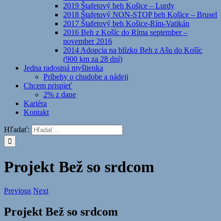
2019 Štafetový beh Košice – Lurdy
2018 Štafetový NON-STOP beh Košice – Brusel
2017 Štafetový beh Košice-Rím-Vatikán
2016 Beh z Košíc do Ríma september –
november 2016
2014 Adopcia na blízko Beh z Ašu do Košíc
(900 km za 28 dní)
Jedna radostná myšlienka
Príbehy o chudobe a nádeji
Chcem prispieť
2% z dane
Kariéra
Kontakt
Hľadať:
Projekt Bež so srdcom
Previous
Next
Projekt Bež so srdcom