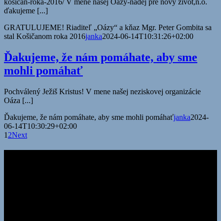
kosican-roka-2016/ V mene našej Oázy-nádej pre nový život,n.o.
ďakujeme [...]
GRATULUJEME! Riaditeľ „Oázy“ a kňaz Mgr. Peter Gombita sa
stal Košičanom roka 2016
janka
2024-06-14T10:31:26+02:00
Ďakujeme, že nám pomáhate, aby sme
mohli pomáhať
Pochválený Ježiš Kristus! V mene našej neziskovej organizácie
Oáza [...]
Ďakujeme, že nám pomáhate, aby sme mohli pomáhať
janka
2024-
06-14T10:30:29+02:00
1
2
Next
Kontakty
Adresa:
Oáza – nádej pre nový život, n.o. Záhrada Bernátovce 779
04017 Košice
korešpondenčná adresa:
Oáza – nádej pre nový život, n.o.
Záhrada Bernátovce 779 044 13 pošta Valaliky