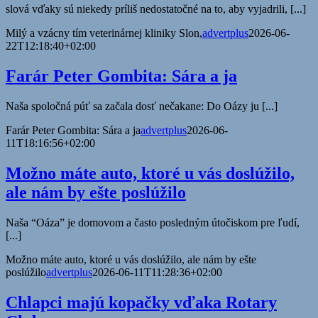
slová vďaky sú niekedy príliš nedostatočné na to, aby vyjadrili, [...]
Milý a vzácny tím veterinárnej kliniky Slon,
advertplus
2026-06-
22T12:18:40+02:00
Farár Peter Gombita: Sára a ja
Naša spoločná púť sa začala dosť nečakane: Do Oázy ju [...]
Farár Peter Gombita: Sára a ja
advertplus
2026-06-
11T18:16:56+02:00
Možno máte auto, ktoré u vás doslúžilo,
ale nám by ešte poslúžilo
Naša “Oáza” je domovom a často posledným útočiskom pre ľudí,
[...]
Možno máte auto, ktoré u vás doslúžilo, ale nám by ešte
poslúžilo
advertplus
2026-06-11T11:28:36+02:00
Chlapci majú kopačky vďaka Rotary