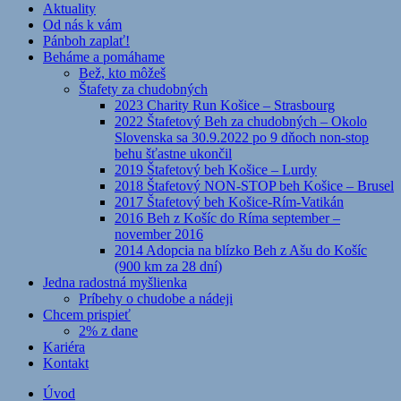
Aktuality
Od nás k vám
Pánboh zaplať!
Beháme a pomáhame
Bež, kto môžeš
Štafety za chudobných
2023 Charity Run Košice – Strasbourg
2022 Štafetový Beh za chudobných – Okolo
Slovenska sa 30.9.2022 po 9 dňoch non-stop
behu šťastne ukončil
2019 Štafetový beh Košice – Lurdy
2018 Štafetový NON-STOP beh Košice – Brusel
2017 Štafetový beh Košice-Rím-Vatikán
2016 Beh z Košíc do Ríma september –
november 2016
2014 Adopcia na blízko Beh z Ašu do Košíc
(900 km za 28 dní)
Jedna radostná myšlienka
Príbehy o chudobe a nádeji
Chcem prispieť
2% z dane
Kariéra
Kontakt
Úvod