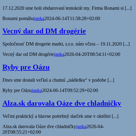
17.12.2020 sme boli obdarovaní tentokrát my. Firma Bonami si [...]
Bonami pomáha
janka
2024-06-14T11:58:28+02:00
Vecný dar od DM drogérie
Spoločnosť DM drogerie markt, s.r.o. nám včera – 19.11.2020 [...]
Vecný dar od DM drogérie
janka
2026-04-20T08:54:11+02:00
Ryby pre Oázu
Dnes sme dostali veľkú a chutnú „nádielku“ v podobe [...]
Ryby pre Oázu
janka
2024-06-14T09:52:29+02:00
Alza.sk darovala Oáze dve chladničky
Veľmi praktický a hlavne potrebný darček sme v októbri [...]
Alza.sk darovala Oáze dve chladničky
janka
2026-04-
20T08:55:21+02:00