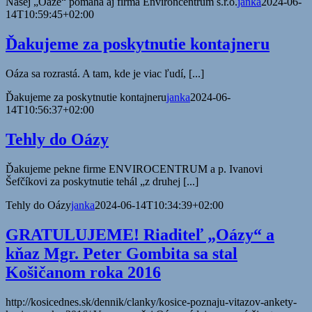
Našej „Oáze“ pomáha aj firma Environcentrum s.r.o.
janka
2024-06-
14T10:59:45+02:00
Ďakujeme za poskytnutie kontajneru
Oáza sa rozrastá. A tam, kde je viac ľudí, [...]
Ďakujeme za poskytnutie kontajneru
janka
2024-06-
14T10:56:37+02:00
Tehly do Oázy
Ďakujeme pekne firme ENVIROCENTRUM a p. Ivanovi
Šefčíkovi za poskytnutie tehál „z druhej [...]
Tehly do Oázy
janka
2024-06-14T10:34:39+02:00
GRATULUJEME! Riaditeľ „Oázy“ a
kňaz Mgr. Peter Gombita sa stal
Košičanom roka 2016
http://kosicednes.sk/dennik/clanky/kosice-poznaju-vitazov-ankety-