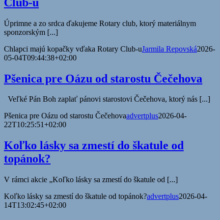
Club-u
Úprimne a zo srdca ďakujeme Rotary club, ktorý materiálnym
sponzorským [...]
Chlapci majú kopačky vďaka Rotary Club-u
Jarmila Repovská
2026-
05-04T09:44:38+02:00
Pšenica pre Oázu od starostu Čečehova
Veľké Pán Boh zaplať pánovi starostovi Čečehova, ktorý nás [...]
Pšenica pre Oázu od starostu Čečehova
advertplus
2026-04-
22T10:25:51+02:00
Koľko lásky sa zmestí do škatule od
topánok?
V rámci akcie „Koľko lásky sa zmestí do škatule od [...]
Koľko lásky sa zmestí do škatule od topánok?
advertplus
2026-04-
14T13:02:45+02:00