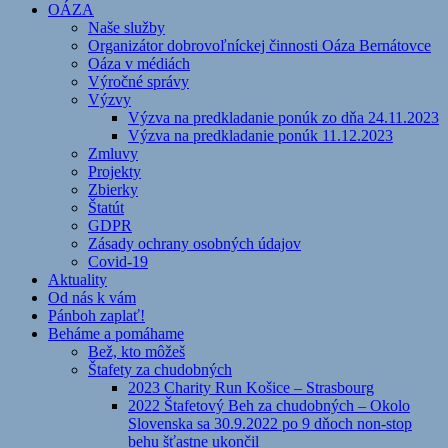
OÁZA
Naše služby
Organizátor dobrovoľníckej činnosti Oáza Bernátovce
Oáza v médiách
Výročné správy
Výzvy
Výzva na predkladanie ponúk zo dňa 24.11.2023
Výzva na predkladanie ponúk 11.12.2023
Zmluvy
Projekty
Zbierky
Štatút
GDPR
Zásady ochrany osobných údajov
Covid-19
Aktuality
Od nás k vám
Pánboh zaplať!
Beháme a pomáhame
Bež, kto môžeš
Štafety za chudobných
2023 Charity Run Košice – Strasbourg
2022 Štafetový Beh za chudobných – Okolo
Slovenska sa 30.9.2022 po 9 dňoch non-stop
behu šťastne ukončil