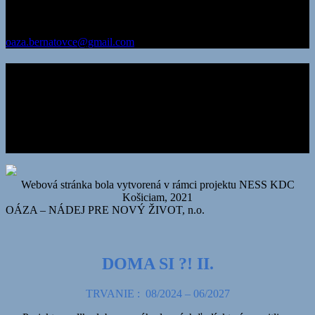
IČO: 35 581 697
DIČ: 202 206 1734
oaza.bernatovce@gmail.com
Chcem prispieť
Číslo účtu v Prima banka
436 000 6906/3100
alebo
IBAN:
SK11 3100 0000 0043 6000 6906
SWIFT KÓD: LUBASKBX
Webová stránka bola vytvorená v rámci projektu NESS KDC
Košiciam, 2021
OÁZA – NÁDEJ PRE NOVÝ ŽIVOT, n.o.
DOMA SI ?! II.
TRVANIE : 08/2024 – 06/2027