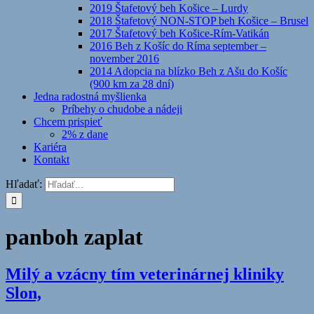
2019 Štafetový beh Košice – Lurdy
2018 Štafetový NON-STOP beh Košice – Brusel
2017 Štafetový beh Košice-Rím-Vatikán
2016 Beh z Košíc do Ríma september –
november 2016
2014 Adopcia na blízko Beh z Ašu do Košíc
(900 km za 28 dní)
Jedna radostná myšlienka
Príbehy o chudobe a nádeji
Chcem prispieť
2% z dane
Kariéra
Kontakt
Hľadať:
panboh zaplat
Milý a vzácny tím veterinárnej kliniky
Slon,