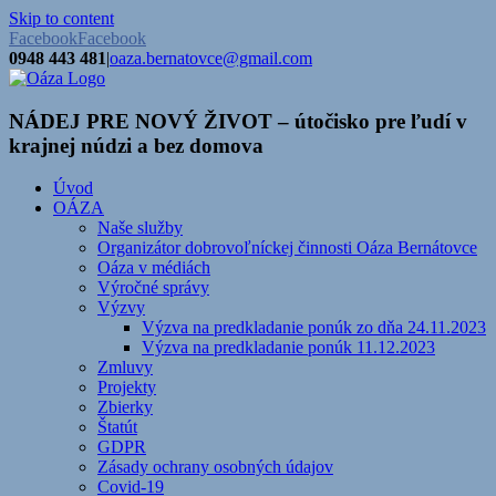
Skip to content
Facebook
Facebook
0948 443 481
|
oaza.bernatovce@gmail.com
NÁDEJ PRE NOVÝ ŽIVOT – útočisko pre ľudí v
krajnej núdzi a bez domova
Úvod
OÁZA
Naše služby
Organizátor dobrovoľníckej činnosti Oáza Bernátovce
Oáza v médiách
Výročné správy
Výzvy
Výzva na predkladanie ponúk zo dňa 24.11.2023
Výzva na predkladanie ponúk 11.12.2023
Zmluvy
Projekty
Zbierky
Štatút
GDPR
Zásady ochrany osobných údajov
Covid-19