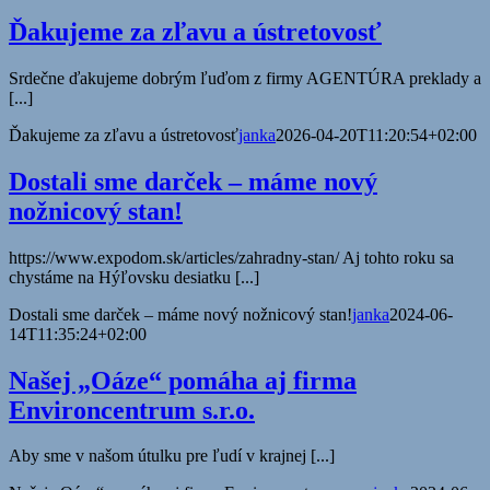
Ďakujeme za zľavu a ústretovosť
Srdečne ďakujeme dobrým ľuďom z firmy AGENTÚRA preklady a
[...]
Ďakujeme za zľavu a ústretovosť
janka
2026-04-20T11:20:54+02:00
Dostali sme darček – máme nový
nožnicový stan!
https://www.expodom.sk/articles/zahradny-stan/ Aj tohto roku sa
chystáme na Hýľovsku desiatku [...]
Dostali sme darček – máme nový nožnicový stan!
janka
2024-06-
14T11:35:24+02:00
Našej „Oáze“ pomáha aj firma
Environcentrum s.r.o.
Aby sme v našom útulku pre ľudí v krajnej [...]