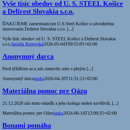
Vyše tisíc obedov od U. S. STEEL Košice
a Delirest Slovakia s.r.o.
ĎAKUJEME zamestnancom U.S.Steel Košice a závodnému
stravovaniu Delirest Slovakia s.r.o. [...]
Vyše tisíc obedov od U. S. STEEL Košice a Delirest Slovakia
s.r.o.
Jarmila Repovská
2026-05-04T09:55:05+02:00
Anonymný darca
Pred týždňom sa u nás zastavilo auto s plným [...]
Anonymný darca
janka
2026-04-20T11:51:12+02:00
Materiálna pomoc pre Oázu
21.12.2020 nás tento mladík a jeho kolega nielen navštívili, [...]
Materiálna pomoc pre Oázu
janka
2024-06-14T12:00:35+02:00
Bonami pomáha